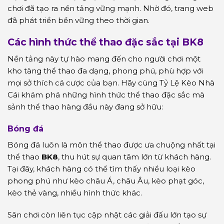
chơi đã tạo ra nền tảng vững mạnh. Nhờ đó, trang web
đã phát triển bền vững theo thời gian.
Các hình thức thể thao đặc sắc tại BK8
Nền tảng này tự hào mang đến cho người chơi một
kho tàng thể thao đa dạng, phong phú, phù hợp với
mọi sở thích cá cược của bạn. Hãy cùng Tỷ Lệ Kèo Nhà
Cái khám phá những hình thức thể thao đặc sắc mà
sảnh thể thao hàng đầu này đang sở hữu:
Bóng đá
Bóng đá luôn là môn thể thao được ưa chuộng nhất tại
thể thao
BK8
, thu hút sự quan tâm lớn từ khách hàng.
Tại đây, khách hàng có thể tìm thấy nhiều loại kèo
phong phú như kèo châu Á, châu Âu, kèo phạt góc,
kèo thẻ vàng, nhiều hình thức khác.
Sân chơi còn liên tục cập nhật các giải đấu lớn tạo sự