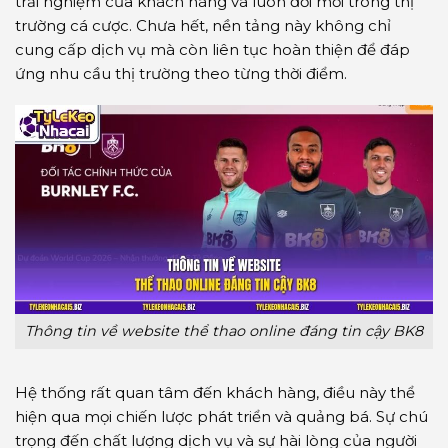
trải nghiệm của khách hàng và luôn đổi mới trong thị
trường cá cược. Chưa hết, nền tảng này không chỉ
cung cấp dịch vụ mà còn liên tục hoàn thiện để đáp
ứng nhu cầu thị trường theo từng thời điểm.
Thông tin về website thể thao online đáng tin cậy BK8
Hệ thống rất quan tâm đến khách hàng, điều này thể
hiện qua mọi chiến lược phát triển và quảng bá. Sự chú
trọng đến chất lượng dịch vụ và sự hài lòng của người